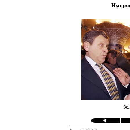
Импров
Зо